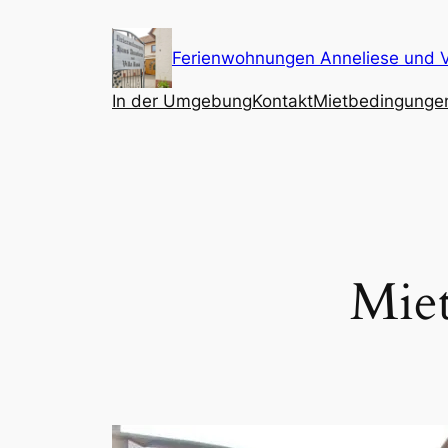
Zum
Inhalt
Ferienwohnungen Anneliese und V
springen
In der Umgebung
Kontakt
Mietbedingungen
Mie