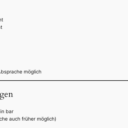
ht
t
Absprache möglich
ngen
in bar
he auch früher möglich)